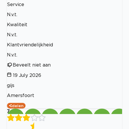
Service
N.v.t.
Kwaliteit
N.v.t.
Klantvriendelijkheid
N.v.t.
Beveelt niet aan
19 July 2026
gijs
Amersfoort
delen
7