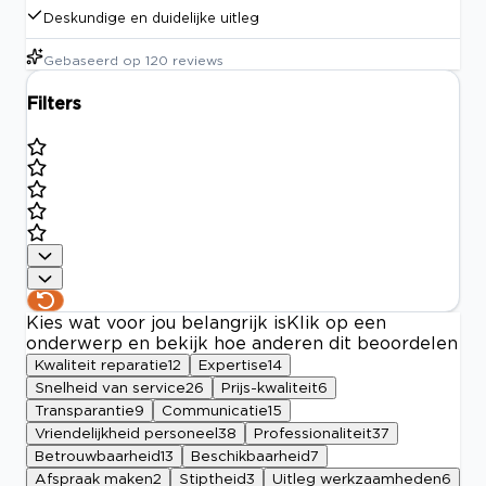
Deskundige en duidelijke uitleg
Gebaseerd op
120
reviews
Filters
Kies wat voor jou belangrijk is
Klik op een
onderwerp en bekijk hoe anderen dit beoordelen
Kwaliteit reparatie
12
Expertise
14
Snelheid van service
26
Prijs-kwaliteit
6
Transparantie
9
Communicatie
15
Vriendelijkheid personeel
38
Professionaliteit
37
Betrouwbaarheid
13
Beschikbaarheid
7
Afspraak maken
2
Stiptheid
3
Uitleg werkzaamheden
6