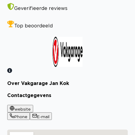
Geverifieerde reviews
Top beoordeeld
Over Vakgarage Jan Kok
Bekijk certificaat
Contactgegevens
website
Phone
E-mail