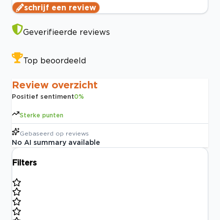
schrijf een review
Geverifieerde reviews
Top beoordeeld
Review overzicht
Positief sentiment
0
%
Sterke punten
Gebaseerd op
reviews
No AI summary available
Filters