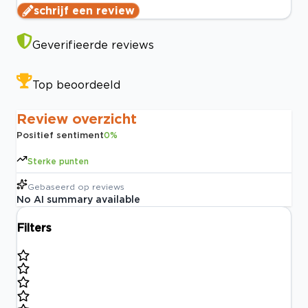
schrijf een review
Geverifieerde reviews
Top beoordeeld
Review overzicht
Positief sentiment
0
%
Sterke punten
Gebaseerd op
reviews
No AI summary available
Filters