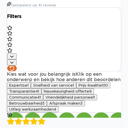
Gebaseerd op
41
reviews
Filters
Kies wat voor jou belangrijk is
Klik op een
onderwerp en bekijk hoe anderen dit beoordelen
Expertise
1
Snelheid van service
1
Prijs-kwaliteit
10
Transparantie
41
Nauwkeurigheid offerte
9
Communicatie
41
Vriendelijkheid personeel
1
Betrouwbaarheid
3
Afspraak maken
3
Uitleg werkzaamheden
4
10