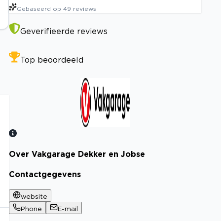
Gebaseerd op
49
reviews
Geverifieerde reviews
Top beoordeeld
Over Vakgarage Dekker en Jobse
Bekijk certificaat
Contactgegevens
website
Phone
E-mail