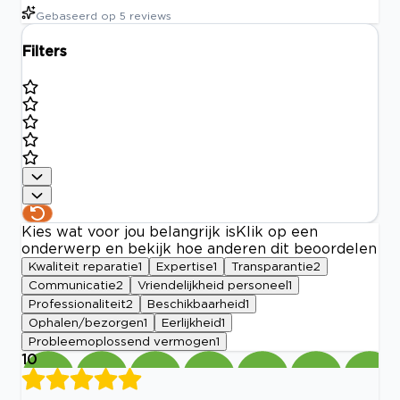
Gebaseerd op
5
reviews
Filters
Kies wat voor jou belangrijk is
Klik op een
onderwerp en bekijk hoe anderen dit beoordelen
Kwaliteit reparatie
1
Expertise
1
Transparantie
2
Communicatie
2
Vriendelijkheid personeel
1
Professionaliteit
2
Beschikbaarheid
1
Ophalen/bezorgen
1
Eerlijkheid
1
Probleemoplossend vermogen
1
10