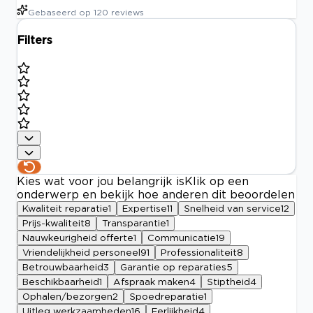
Gebaseerd op
120
reviews
Filters
Kies wat voor jou belangrijk is
Klik op een
onderwerp en bekijk hoe anderen dit beoordelen
Kwaliteit reparatie
1
Expertise
11
Snelheid van service
12
Prijs-kwaliteit
8
Transparantie
1
Nauwkeurigheid offerte
1
Communicatie
19
Vriendelijkheid personeel
91
Professionaliteit
8
Betrouwbaarheid
3
Garantie op reparaties
5
Beschikbaarheid
1
Afspraak maken
4
Stiptheid
4
Ophalen/bezorgen
2
Spoedreparatie
1
Uitleg werkzaamheden
16
Eerlijkheid
4