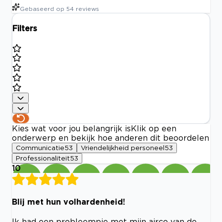
Gebaseerd op
54
reviews
Filters
Kies wat voor jou belangrijk is
Klik op een
onderwerp en bekijk hoe anderen dit beoordelen
Communicatie
53
Vriendelijkheid personeel
53
Professionaliteit
53
10
Blij met hun volhardenheid!
Ik had een probleempje met mijn airco van de