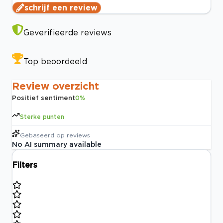
schrijf een review
Geverifieerde reviews
Top beoordeeld
Review overzicht
Positief sentiment
0
%
Sterke punten
Gebaseerd op
reviews
No AI summary available
Filters