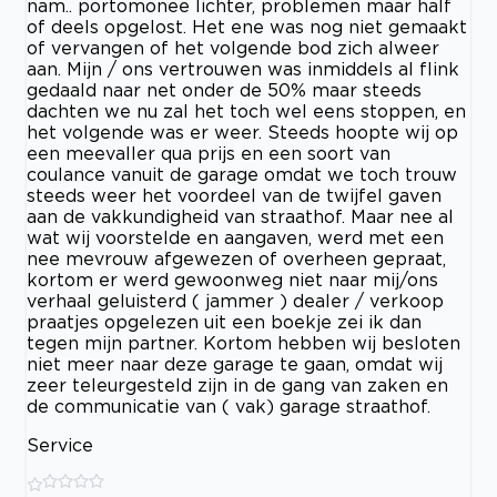
nam.. portomonee lichter, problemen maar half
of deels opgelost. Het ene was nog niet gemaakt
of vervangen of het volgende bod zich alweer
aan. Mijn / ons vertrouwen was inmiddels al flink
gedaald naar net onder de 50% maar steeds
dachten we nu zal het toch wel eens stoppen, en
het volgende was er weer. Steeds hoopte wij op
een meevaller qua prijs en een soort van
coulance vanuit de garage omdat we toch trouw
steeds weer het voordeel van de twijfel gaven
aan de vakkundigheid van straathof. Maar nee al
wat wij voorstelde en aangaven, werd met een
nee mevrouw afgewezen of overheen gepraat,
kortom er werd gewoonweg niet naar mij/ons
verhaal geluisterd ( jammer ) dealer / verkoop
praatjes opgelezen uit een boekje zei ik dan
tegen mijn partner. Kortom hebben wij besloten
niet meer naar deze garage te gaan, omdat wij
zeer teleurgesteld zijn in de gang van zaken en
de communicatie van ( vak) garage straathof.
Service