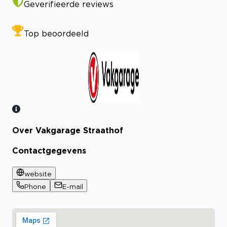
Geverifieerde reviews
Top beoordeeld
Over Vakgarage Straathof
Bekijk certificaat
Contactgegevens
website
Phone
E-mail