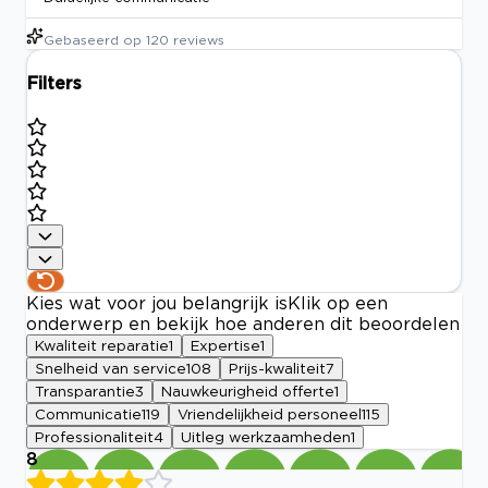
Gebaseerd op
120
reviews
Filters
Kies wat voor jou belangrijk is
Klik op een
onderwerp en bekijk hoe anderen dit beoordelen
Kwaliteit reparatie
1
Expertise
1
Snelheid van service
108
Prijs-kwaliteit
7
Transparantie
3
Nauwkeurigheid offerte
1
Communicatie
119
Vriendelijkheid personeel
115
Professionaliteit
4
Uitleg werkzaamheden
1
8