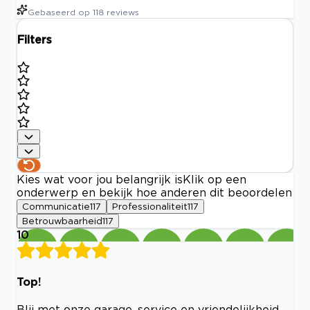
Gebaseerd op
118
reviews
Filters
Kies wat voor jou belangrijk is
Klik op een
onderwerp en bekijk hoe anderen dit beoordelen
Communicatie
117
Professionaliteit
117
Betrouwbaarheid
117
10
Top!
Blij met onze garage, service en vriendelijkheid…