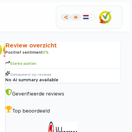
Review overzicht
Positief sentiment
0
%
Sterke punten
Gebaseerd op
reviews
No AI summary available
Geverifieerde reviews
Top beoordeeld