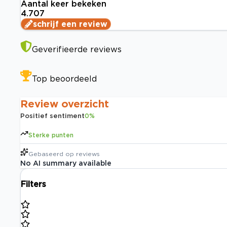
Aantal keer bekeken
4.707
schrijf een review
Geverifieerde reviews
Top beoordeeld
Review overzicht
Positief sentiment
0
%
Sterke punten
Gebaseerd op
reviews
No AI summary available
Filters