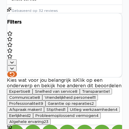
Gebaseerd op
32
reviews
Filters
Kies wat voor jou belangrijk is
Klik op een
onderwerp en bekijk hoe anderen dit beoordelen
Expertise
8
Snelheid van service
8
Transparantie
1
Communicatie
8
Vriendelijkheid personeel
11
Professionaliteit
9
Garantie op reparaties
2
Afspraak maken
1
Stiptheid
1
Uitleg werkzaamheden
4
Eerlijkheid
2
Probleemoplossend vermogen
4
Algehele ervaring
23
10