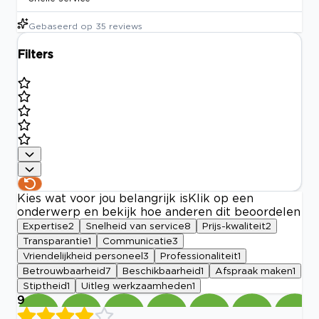
Gebaseerd op
35
reviews
Filters
Kies wat voor jou belangrijk is
Klik op een
onderwerp en bekijk hoe anderen dit beoordelen
Expertise
2
Snelheid van service
8
Prijs-kwaliteit
2
Transparantie
1
Communicatie
3
Vriendelijkheid personeel
3
Professionaliteit
1
Betrouwbaarheid
7
Beschikbaarheid
1
Afspraak maken
1
Stiptheid
1
Uitleg werkzaamheden
1
9