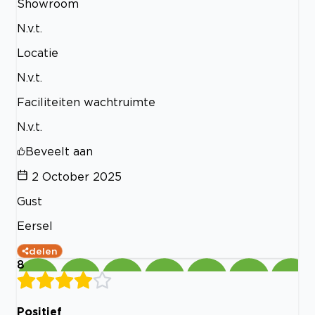
Showroom
N.v.t.
Locatie
N.v.t.
Faciliteiten wachtruimte
N.v.t.
Beveelt aan
2 October 2025
Gust
Eersel
delen
8
Positief