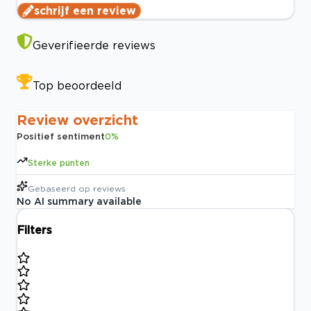
schrijf een review
Geverifieerde reviews
Top beoordeeld
Review overzicht
Positief sentiment
0
%
Sterke punten
Gebaseerd op
reviews
No AI summary available
Filters