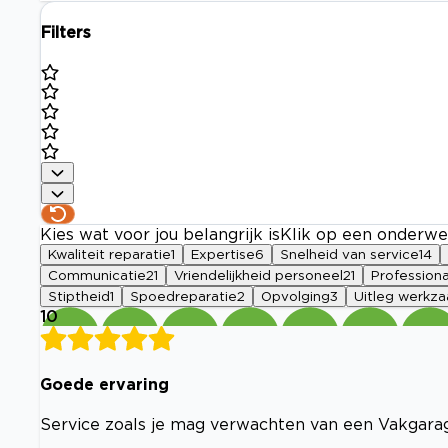
Filters
Kies wat voor jou belangrijk is
Klik op een onderwe
Kwaliteit reparatie
1
Expertise
6
Snelheid van service
14
Communicatie
21
Vriendelijkheid personeel
21
Professional
Stiptheid
1
Spoedreparatie
2
Opvolging
3
Uitleg werkz
10
Goede ervaring
Service zoals je mag verwachten van een Vakgara