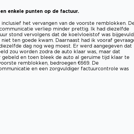
n enkele punten op de factuur.
, inclusief het vervangen van de voorste remblokken. D
ommunicatie verliep minder prettig. Ik had diezelfde
tuur stond vervolgens dat de koelvloeistof was bijgevuld
n niet ten goede kwam. Daarnaast had ik vooraf gevraag
k diezelfde dag nog weg moest. Er werd aangegeven dat
gebeld zou worden zodra de auto klaar was, maar dat
r gebeld en toen bleek de auto al geruime tijd klaar te
e voorste remblokken, bedroegen €669. De
ommunicatie en een zorgvuldiger factuurcontrole was