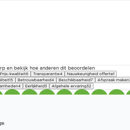
rp en bekijk hoe anderen dit beoordelen
Prijs-kwaliteit
6
Transparantie
4
Nauwkeurigheid offerte
1
iteit
15
Betrouwbaarheid
4
Beschikbaarheid
7
Afspraak maken
aamheden
4
Eerlijkheid
3
Algehele ervaring
32
ge.