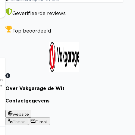
Geverifieerde reviews
Top beoordeeld
en
e
Over Vakgarage de Wit
Bekijk certificaat
Contactgegevens
website
Phone
E-mail