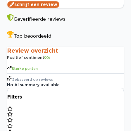
schrijf een review
Geverifieerde reviews
Top beoordeeld
Review overzicht
Positief sentiment
0
%
Sterke punten
Gebaseerd op
reviews
No AI summary available
Filters