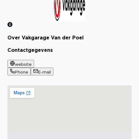
Over Vakgarage Van der Poel
Bekijk certificaat
Contactgegevens
website
Phone
E-mail