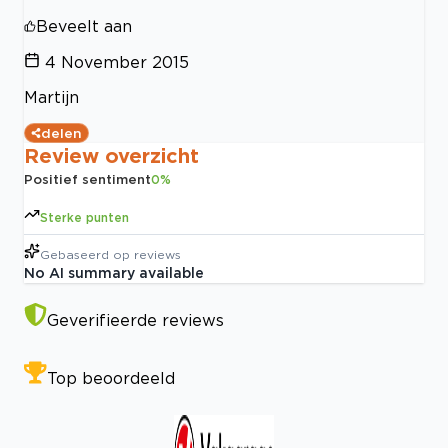
Beveelt aan
4 November 2015
Martijn
delen
Review overzicht
Positief sentiment
0
%
Sterke punten
Gebaseerd op
reviews
No AI summary available
Geverifieerde reviews
Top beoordeeld