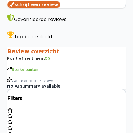
schrijf een review
Geverifieerde reviews
Top beoordeeld
Review overzicht
Positief sentiment
0
%
Sterke punten
Gebaseerd op
reviews
No AI summary available
Filters