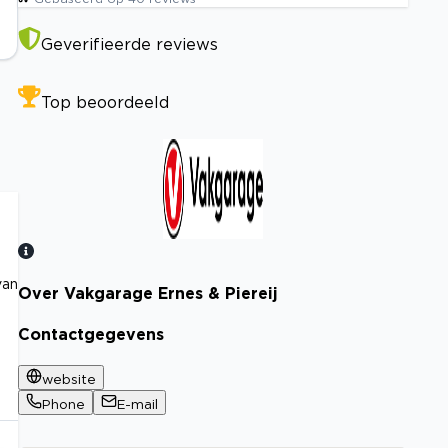
Geverifieerde reviews
Top beoordeeld
van
Over Vakgarage Ernes & Piereij
Bekijk certificaat
Contactgegevens
website
Phone
E-mail