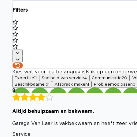
Filters
Kies wat voor jou belangrijk is
Klik op een onderwe
Expertise
11
Snelheid van service
4
Communicatie
20
Vr
Beschikbaarheid
1
Afspraak maken
1
Probleemoplossend
8
Altijd behulpzaam en bekwaam.
Garage Van Laar is vakbekwaam en heeft zeer vrie
Service