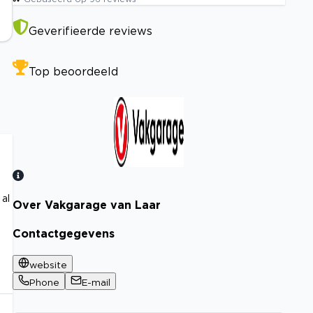
Geverifieerde reviews
Top beoordeeld
al
Over Vakgarage van Laar
Bekijk certificaat
Contactgegevens
website
Phone
E-mail