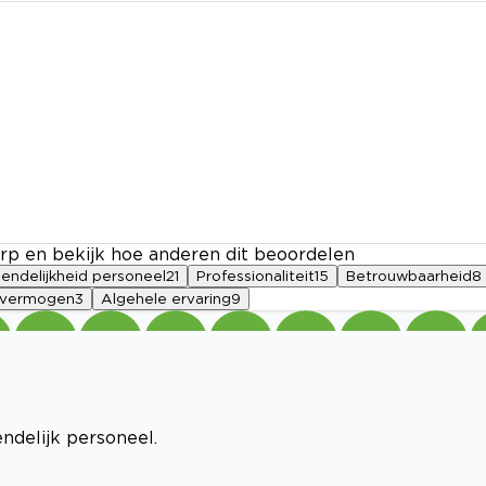
rp en bekijk hoe anderen dit beoordelen
iendelijkheid personeel
21
Professionaliteit
15
Betrouwbaarheid
8
 vermogen
3
Algehele ervaring
9
ndelijk personeel.