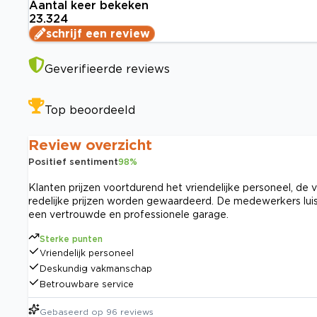
Aantal keer bekeken
23.324
schrijf een review
Geverifieerde reviews
Top beoordeeld
Review overzicht
Positief sentiment
98
%
Klanten prijzen voortdurend het vriendelijke personeel, de
redelijke prijzen worden gewaardeerd. De medewerkers lui
een vertrouwde en professionele garage.
Sterke punten
Vriendelijk personeel
Deskundig vakmanschap
Betrouwbare service
Gebaseerd op
96
reviews