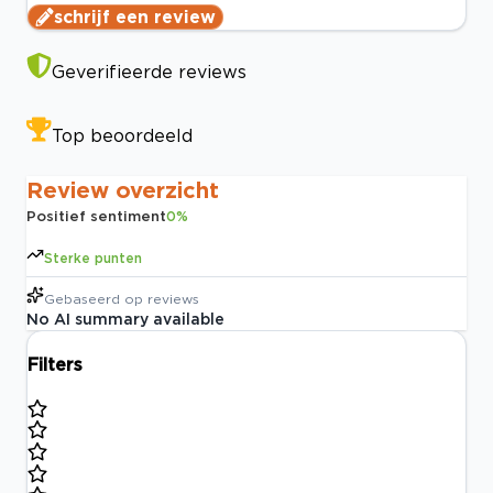
schrijf een review
Geverifieerde reviews
Top beoordeeld
Review overzicht
Positief sentiment
0
%
Sterke punten
Gebaseerd op
reviews
No AI summary available
Filters