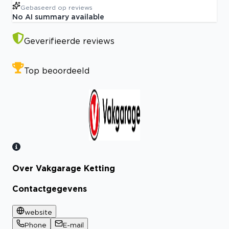
Gebaseerd op
reviews
No AI summary available
Geverifieerde reviews
Top beoordeeld
Over Vakgarage Ketting
Bekijk certificaat
Contactgegevens
website
Phone
E-mail