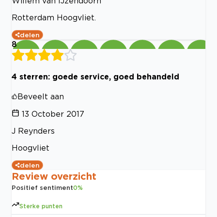
Willem van IJzendoorn
Rotterdam Hoogvliet.
delen
8
4 sterren: goede service, goed behandeld
Beveelt aan
13 October 2017
J Reynders
Hoogvliet
delen
Review overzicht
Positief sentiment
0
%
Sterke punten