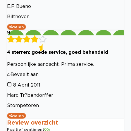
E.F. Bueno
Bilthoven
delen
9
4 sterren: goede service, goed behandeld
Persoonlijke aandacht. Prima service.
Beveelt aan
8 April 2011
Marc Tr?bendorffer
Stompetoren
delen
Review overzicht
Positief sentiment
0
%