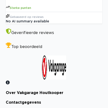
Sterke punten
Gebaseerd op
reviews
No AI summary available
Geverifieerde reviews
Top beoordeeld
Over Vakgarage Houtkooper
Bekijk certificaat
Contactgegevens