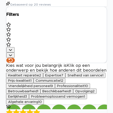
Gebaseerd op
20
reviews
Filters
Kies wat voor jou belangrijk is
Klik op een
onderwerp en bekijk hoe anderen dit beoordelen
Kwaliteit reparatie
2
Expertise
7
Snelheid van service
1
Prijs-kwaliteit
1
Communicatie
12
Vriendelijkheid personeel
9
Professionaliteit
10
Betrouwbaarheid
1
Beschikbaarheid
1
Opvolging
2
Eerlijkheid
3
Probleemoplossend vermogen
1
Algehele ervaring
10
10