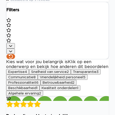
Filters
Kies wat voor jou belangrijk is
Klik op een
onderwerp en bekijk hoe anderen dit beoordelen
Expertise
4
Snelheid van service
2
Transparantie
3
Communicatie
8
Vriendelijkheid personeel
5
Professionaliteit
6
Betrouwbaarheid
2
Beschikbaarheid
1
Kwaliteit onderdelen
1
Algehele ervaring
2
10