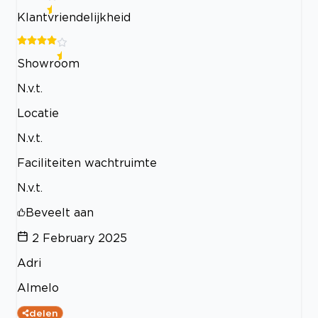
Klantvriendelijkheid
Showroom
N.v.t.
Locatie
N.v.t.
Faciliteiten wachtruimte
N.v.t.
Beveelt aan
2 February 2025
Adri
Almelo
delen