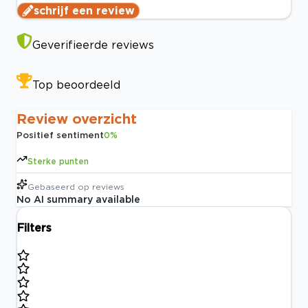
schrijf een review
Geverifieerde reviews
Top beoordeeld
Review overzicht
Positief sentiment
0
%
Sterke punten
Gebaseerd op
reviews
No AI summary available
Filters