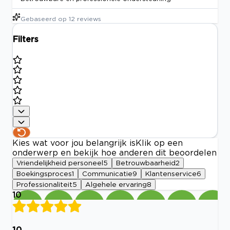
Gebaseerd op
12
reviews
Filters
Kies wat voor jou belangrijk is
Klik op een
onderwerp en bekijk hoe anderen dit beoordelen
Vriendelijkheid personeel
5
Betrouwbaarheid
2
Boekingsproces
1
Communicatie
9
Klantenservice
6
Professionaliteit
5
Algehele ervaring
8
10
10