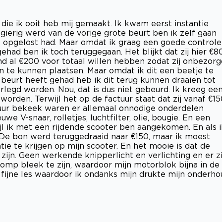
 die ik ooit heb mij gemaakt. Ik kwam eerst instantie
gierig werd van de vorige grote beurt ben ik zelf gaan
l opgelost had. Maar omdat ik graag een goede controle
ehad ben ik toch teruggegaan. Het blijkt dat zij hier €8
nd al €200 voor totaal willen hebben zodat zij onbezorg
 te kunnen plaatsen. Maar omdat ik dit een beetje te
 beurt heeft gehad heb ik dit terug kunnen draaien tot
rlegd worden. Nou, dat is dus niet gebeurd. Ik kreeg ee
orden. Terwijl het op de factuur staat dat zij vanaf €15
ctuur bekeek waren er allemaal onnodige onderdelen
e V-snaar, rolletjes, luchtfilter, olie, bougie. En een
jl ik met een rijdende scooter ben aangekomen. En als i
 De bon werd teruggedraaid naar €150, maar ik moest
e te krijgen op mijn scooter. En het mooie is dat de
jn. Geen werkende knipperlicht ​e​n verlichting en er zi
omp ​bleek te zijn, waardoor mijn motorblok​ bijna in de
e fijne les waardoor ik ondanks mijn drukte mijn onderho