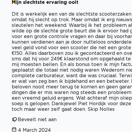
Mijn slechtste ervaring ooit
Dit is werkelijk een van de slechtste scooterzaken
omdat hij slecht op trok. Maar omdat ik erg nieuws
sleutelen het weekend. Waarbij ik het probleem a
wilde op de slechte grote beurt die ik ervoor had g
voor een grote controle vragen en daar bij voorha
kunnen verdienen aan je door nutteloos onderdelen
veel geld vond voor een scooter die net een grote
€150. Alles daarboven zou ik gecontacteerd en ove
sms dat hij voor 249€ klaarstond om opgehaald te w
mij moesten bellen. En als bonus toen ik mijn fa
geplaatst die totaal niet nodig waren Wederom nieuw
complete carburateur, want die was cruciaal. Terwi
er wat van zeg ben ik bijdehand en een betweter.
beloven nooit meer terug te komen en geen garanti
dingen die er mis waren nog steeds een probleem zi
een​ vreemd geluid ergens. Wat achteraf mijn oliep
soep is ​g​elopen. Dankjewel Piet Hordijk​ voor dez
toch maar weer zelf gaat doen. Skip Nolles
Beveelt niet aan
4 March 2024