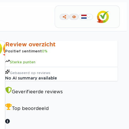
Review overzicht
Positief sentiment
0
%
Sterke punten
Gebaseerd op
reviews
No AI summary available
Geverifieerde reviews
Top beoordeeld