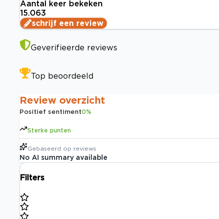
Aantal keer bekeken
15.063
schrijf een review
Geverifieerde reviews
Top beoordeeld
Review overzicht
Positief sentiment
0
%
Sterke punten
Gebaseerd op
reviews
No AI summary available
Filters