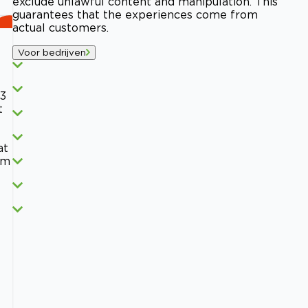
exclude unlawful content and manipulation. This
guarantees that the experiences come from
actual customers.
Voor bedrijven
 3
t
at
im