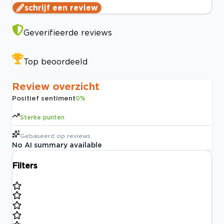
schrijf een review
Geverifieerde reviews
Top beoordeeld
Review overzicht
Positief sentiment
0
%
Sterke punten
Gebaseerd op
reviews
No AI summary available
Filters