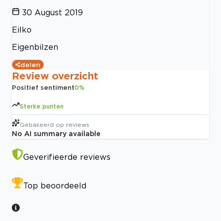
30 August 2019
Eilko
Eigenbilzen
delen
Review overzicht
Positief sentiment
0
%
Sterke punten
Gebaseerd op
reviews
No AI summary available
Geverifieerde reviews
Top beoordeeld