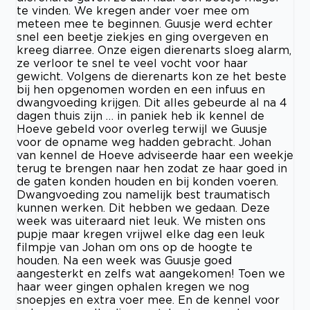
te vinden. We kregen ander voer mee om
meteen mee te beginnen. Guusje werd echter
snel een beetje ziekjes en ging overgeven en
kreeg diarree. Onze eigen dierenarts sloeg alarm,
ze verloor te snel te veel vocht voor haar
gewicht. Volgens de dierenarts kon ze het beste
bij hen opgenomen worden en een infuus en
dwangvoeding krijgen. Dit alles gebeurde al na 4
dagen thuis zijn … in paniek heb ik kennel de
Hoeve gebeld voor overleg terwijl we Guusje
voor de opname weg hadden gebracht. Johan
van kennel de Hoeve adviseerde haar een weekje
terug te brengen naar hen zodat ze haar goed in
de gaten konden houden en bij konden voeren.
Dwangvoeding zou namelijk best traumatisch
kunnen werken. Dit hebben we gedaan. Deze
week was uiteraard niet leuk. We misten ons
pupje maar kregen vrijwel elke dag een leuk
filmpje van Johan om ons op de hoogte te
houden. Na een week was Guusje goed
aangesterkt en zelfs wat aangekomen! Toen we
haar weer gingen ophalen kregen we nog
snoepjes en extra voer mee. En de kennel voor