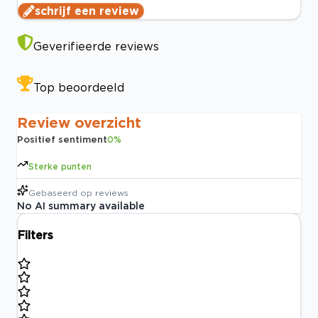
schrijf een review
Geverifieerde reviews
Top beoordeeld
Review overzicht
Positief sentiment
0
%
Sterke punten
Gebaseerd op
reviews
No AI summary available
Filters