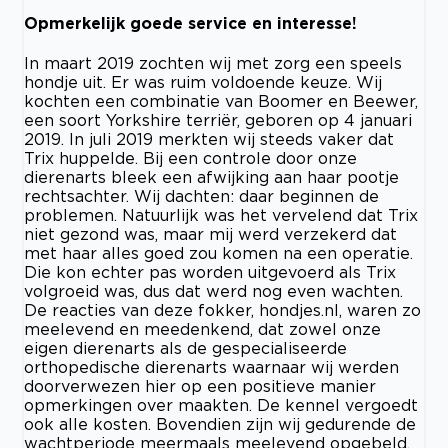
Opmerkelijk goede service en interesse!
In maart 2019 zochten wij met zorg een speels
hondje uit. Er was ruim voldoende keuze. Wij
kochten een combinatie van Boomer en Beewer,
een soort Yorkshire terriër, geboren op 4 januari
2019. In juli 2019 merkten wij steeds vaker dat
Trix huppelde. Bij een controle door onze
dierenarts bleek een afwijking aan haar pootje
rechtsachter. Wij dachten: daar beginnen de
problemen. Natuurlijk was het vervelend dat Trix
niet gezond was, maar mij werd verzekerd dat
met haar alles goed zou komen na een operatie.
Die kon echter pas worden uitgevoerd als Trix
volgroeid was, dus dat werd nog even wachten.
De reacties van deze fokker, hondjes.nl, waren zo
meelevend en meedenkend, dat zowel onze
eigen dierenarts als de gespecialiseerde
orthopedische dierenarts waarnaar wij werden
doorverwezen hier op een positieve manier
opmerkingen over maakten. De kennel vergoedt
ook alle kosten. Bovendien zijn wij gedurende de
wachtperiode meermaals meelevend opgebeld.