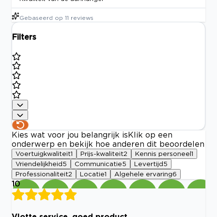
Gebaseerd op
11
reviews
Filters
Kies wat voor jou belangrijk is
Klik op een
onderwerp en bekijk hoe anderen dit beoordelen
Voertuigkwaliteit
1
Prijs-kwaliteit
2
Kennis personeel
1
Vriendelijkheid
5
Communicatie
5
Levertijd
5
Professionaliteit
2
Locatie
1
Algehele ervaring
6
10
Vlotte service, goed product