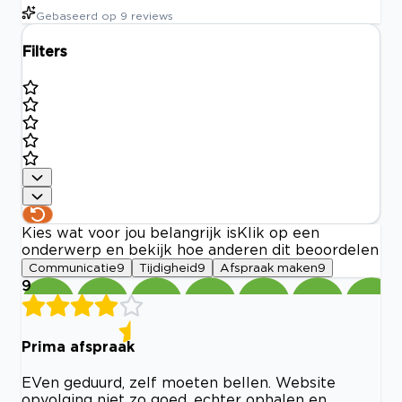
Gebaseerd op
9
reviews
Filters
Kies wat voor jou belangrijk is
Klik op een
onderwerp en bekijk hoe anderen dit beoordelen
Communicatie
9
Tijdigheid
9
Afspraak maken
9
9
Prima afspraak
EVen geduurd, zelf moeten bellen. Website
opvolging niet zo goed, echter ophalen en