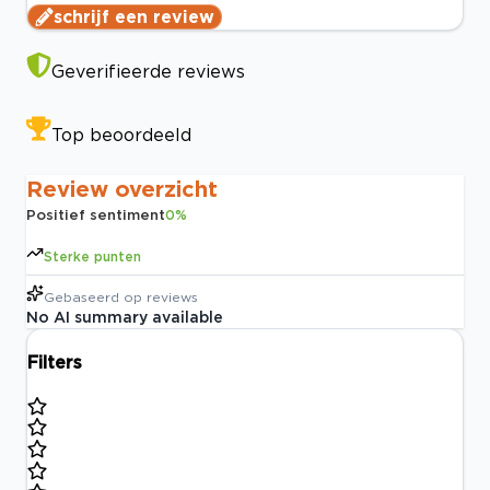
schrijf een review
Geverifieerde reviews
Top beoordeeld
Review overzicht
Positief sentiment
0
%
Sterke punten
Gebaseerd op
reviews
No AI summary available
Filters