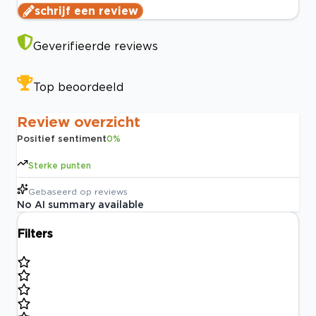
schrijf een review
Geverifieerde reviews
Top beoordeeld
Review overzicht
Positief sentiment
0
%
Sterke punten
Gebaseerd op
reviews
No AI summary available
Filters