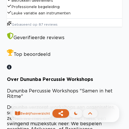
Betrokken deelnemers
Professionele begeleiding
Leuke variatie aan instrumenten
Gebaseerd op
87
reviews
Geverifieerde reviews
Top beoordeeld
Over Dununba Percussie Workshops
Dununba Percussie Workshops "Samen in het
Ritme"
Dununba verzorgt workshops aan organisaties,
scholen en particulieren. Bij onze workshops
Bedrijfsoverzicht
zetten we met elkaar, vanuit het niets, een
swingend muziekstuk neer. We bespelen