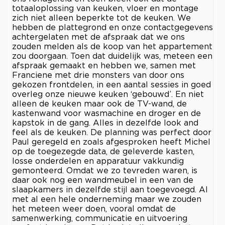
totaaloplossing van keuken, vloer en montage
zich niet alleen beperkte tot de keuken. We
hebben de plattegrond en onze contactgegevens
achtergelaten met de afspraak dat we ons
zouden melden als de koop van het appartement
zou doorgaan. Toen dat duidelijk was, meteen een
afspraak gemaakt en hebben we, samen met
Franciene met drie monsters van door ons
gekozen frontdelen, in een aantal sessies in goed
overleg onze nieuwe keuken ‘gebouwd’. En niet
alleen de keuken maar ook de TV-wand, de
kastenwand voor wasmachine en droger en de
kapstok in de gang. Alles in dezelfde look and
feel als de keuken. De planning was perfect door
Paul geregeld en zoals afgesproken heeft Michel
op de toegezegde data, de geleverde kasten,
losse onderdelen en apparatuur vakkundig
gemonteerd. Omdat we zo tevreden waren, is
daar ook nog een wandmeubel in een van de
slaapkamers in dezelfde stijl aan toegevoegd. Al
met al een hele onderneming maar we zouden
het meteen weer doen, vooral omdat de
samenwerking, communicatie en uitvoering