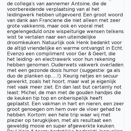
de collega’s van aannemer Antoine, die de
voorbereidende verplaatsing van al het
leidingwerk hebben uitgevoerd. Een groot woord
van dank aan Franciene die niet alleen met zeer
grote vakkennis, maar ook en vooral met
engelengeduld onze wispelturige wensen telkens
wist te vertalen naar een uiteindelijke
droomkeuken. Natuurlijk ook Henk bedankt voor
de altijd vriendelijke en warme ontvangst in Echt.
Evenzo een compliment voor Ger & Geert, die
het leiding- en electrawerk voor hun rekening
hebben genomen. Ouderwets vakwerk overladen
met een gezonde dosis humor (suggestie: ga als
duo de planken op……!). Keurig netjes en secuur
gewerkt, zoals het hoort, maar wat je eigenlijk
niet vaak meer ziet. En dan last but certainly not
least: Michel, de man met de gouden handjes die
de keuken tip top en onberispelijk heeft
geplaatst. Een vakman in hart en nieren, een zeer
groot genoegen om hem over de vloer gehad te
hebben. Kortom: een hele trip waar wij met
plezier op terugkijken, met als resultaat een
geweldig mooie en super afgewerkte keuken.