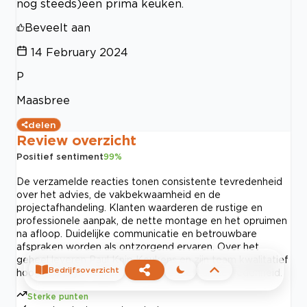
nog steeds)een prima keuken.
Beveelt aan
14 February 2024
P
Maasbree
delen
Review overzicht
Positief sentiment
99
%
De verzamelde reacties tonen consistente tevredenheid
over het advies, de vakbekwaamheid en de
projectafhandeling. Klanten waarderen de rustige en
professionele aanpak, de nette montage en het opruimen
na afloop. Duidelijke communicatie en betrouwbare
afspraken worden als ontzorgend ervaren. Over het
geheel leveren Paul Knip Keukens en zijn team kwalitatief
Bedrijfsoverzicht
hoogwaardige keukens met blijvende klanttevredenheid.
Sterke punten