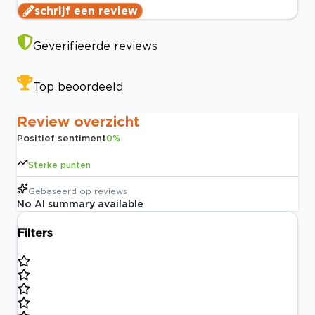
schrijf een review
Geverifieerde reviews
Top beoordeeld
Review overzicht
Positief sentiment
0
%
Sterke punten
Gebaseerd op
reviews
No AI summary available
Filters