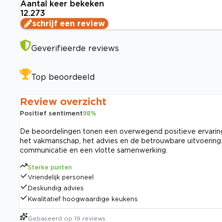
Aantal keer bekeken
12.273
schrijf een review
Geverifieerde reviews
Top beoordeeld
Review overzicht
Positief sentiment
98
%
De beoordelingen tonen een overwegend positieve ervaring m
het vakmanschap, het advies en de betrouwbare uitvoering. S
communicatie en een vlotte samenwerking.
Sterke punten
Vriendelijk personeel
Deskundig advies
Kwalitatief hoogwaardige keukens
Gebaseerd op
19
reviews