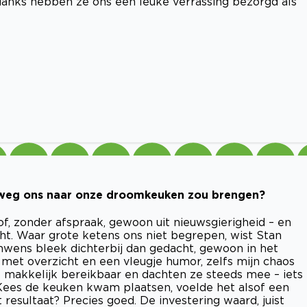
anks hebben ze ons een leuke verrassing bezorgd als
 weg ons naar onze droomkeuken zou brengen?
f, zonder afspraak, gewoon uit nieuwsgierigheid – en
ht. Waar grote ketens ons niet begrepen, wist Stan
wens bleek dichterbij dan gedacht, gewoon in het
met overzicht en een vleugje humor, zelfs mijn chaos
f makkelijk bereikbaar en dachten ze steeds mee – iets
 Kees de keuken kwam plaatsen, voelde het alsof een
sultaat? Precies goed. De investering waard, juist