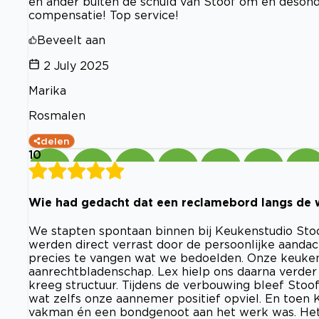
en ander buiten de schuld van Stoof om en desond
compensatie! Top service!
Beveelt aan
2 July 2025
Marika
Rosmalen
delen
10
Wie had gedacht dat een reclamebord langs de
We stapten spontaan binnen bij Keukenstudio Stoo
werden direct verrast door de persoonlijke aandac
precies te vangen wat we bedoelden. Onze keuken
aanrechtbladenschap. Lex hielp ons daarna verder 
kreeg structuur. Tijdens de verbouwing bleef Stoo
wat zelfs onze aannemer positief opviel. En toen
vakman én een bondgenoot aan het werk was. Het re