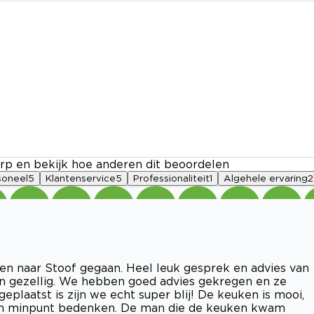
rp en bekijk hoe anderen dit beoordelen
soneel
5
Klantenservice
5
Professionaliteit
1
Algehele ervaring
2
en naar Stoof gegaan. Heel leuk gesprek en advies van
 en gezellig. We hebben goed advies gekregen en ze
plaatst is zijn we echt super blij! De keuken is mooi,
een minpunt bedenken. De man die de keuken kwam