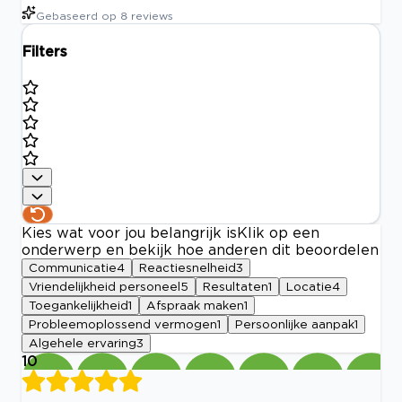
Gebaseerd op
8
reviews
Filters
Kies wat voor jou belangrijk is
Klik op een
onderwerp en bekijk hoe anderen dit beoordelen
Communicatie
4
Reactiesnelheid
3
Vriendelijkheid personeel
5
Resultaten
1
Locatie
4
Toegankelijkheid
1
Afspraak maken
1
Probleemoplossend vermogen
1
Persoonlijke aanpak
1
Algehele ervaring
3
10