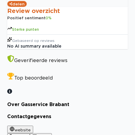
delen
Review overzicht
Positief sentiment
0
%
Sterke punten
Gebaseerd op
reviews
No AI summary available
Geverifieerde reviews
Top beoordeeld
Over Gasservice Brabant
Contactgegevens
website