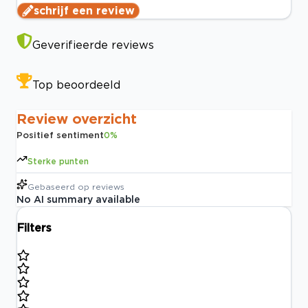
schrijf een review
Geverifieerde reviews
Top beoordeeld
Review overzicht
Positief sentiment
0
%
Sterke punten
Gebaseerd op
reviews
No AI summary available
Filters