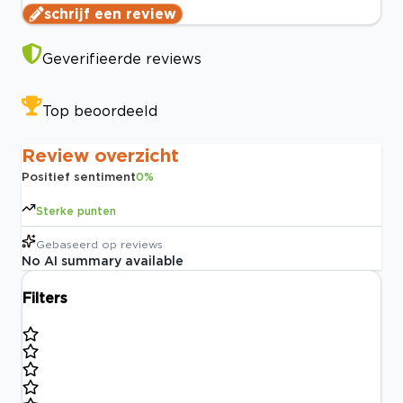
schrijf een review
Geverifieerde reviews
Top beoordeeld
Review overzicht
Positief sentiment
0
%
Sterke punten
Gebaseerd op
reviews
No AI summary available
Filters