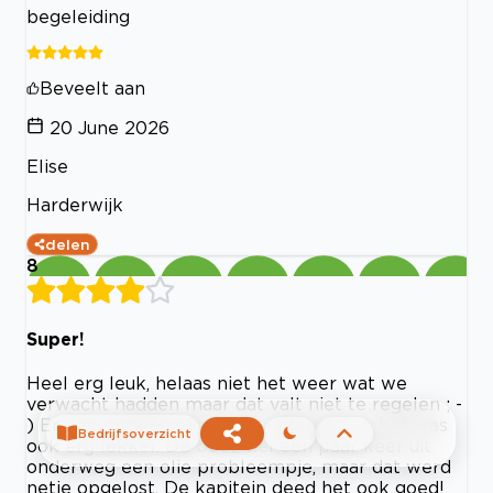
begeleiding
Beveelt aan
20 June 2026
Elise
Harderwijk
delen
8
Super!
Heel erg leuk, helaas niet het weer wat we
verwacht hadden maar dat valt niet te regelen ; -
) Er was genoeg eten voor iedereen en het was
Bedrijfsoverzicht
ook erg lekker. De boot viel een paar keer uit
onderweg een olie probleempje, maar dat werd
netje opgelost. De kapitein deed het ook goed!