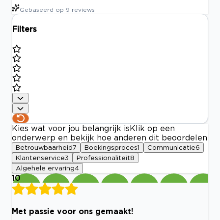
Gebaseerd op
9
reviews
Filters
Kies wat voor jou belangrijk is
Klik op een
onderwerp en bekijk hoe anderen dit beoordelen
Betrouwbaarheid
7
Boekingsproces
1
Communicatie
6
Klantenservice
3
Professionaliteit
8
Algehele ervaring
4
10
Met passie voor ons gemaakt!