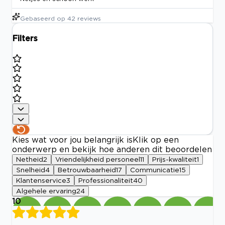
Gebaseerd op
42
reviews
Filters
Kies wat voor jou belangrijk is
Klik op een
onderwerp en bekijk hoe anderen dit beoordelen
Netheid
2
Vriendelijkheid personeel
11
Prijs-kwaliteit
1
Snelheid
4
Betrouwbaarheid
17
Communicatie
15
Klantenservice
3
Professionaliteit
40
Algehele ervaring
24
10