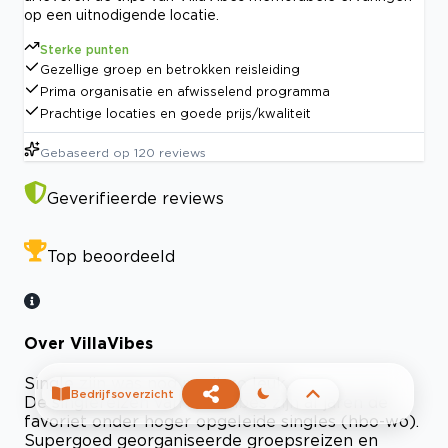
op een uitnodigende locatie.
Sterke punten
Gezellige groep en betrokken reisleiding
Prima organisatie en afwisselend programma
Prachtige locaties en goede prijs/kwaliteit
Gebaseerd op
120
reviews
Geverifieerde reviews
Top beoordeeld
Over VillaVibes
Single zijn was nog nooit zo leuk
Bedrijfsoverzicht
De singlereizen van VillaVibes zijn al jaren dé
favoriet onder hoger opgeleide singles (hbo-wo).
Supergoed georganiseerde groepsreizen en