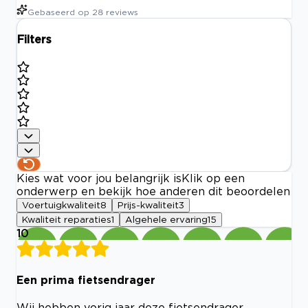
Gebaseerd op
28
reviews
Filters
Kies wat voor jou belangrijk is
Klik op een
onderwerp en bekijk hoe anderen dit beoordelen
Voertuigkwaliteit
8
Prijs-kwaliteit
3
Kwaliteit reparaties
1
Algehele ervaring
15
10
Een prima fietsendrager
Wij hebben vorig jaar deze fietsendrager