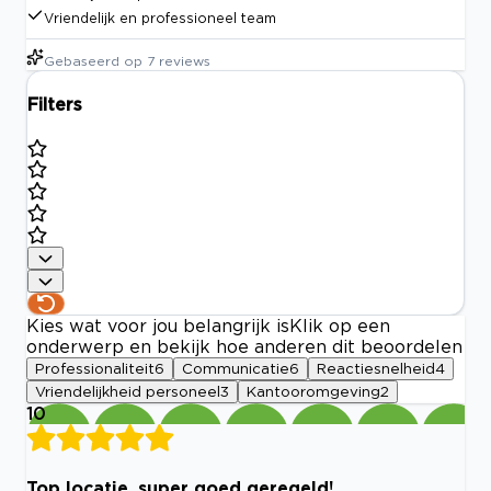
Vriendelijk en professioneel team
Gebaseerd op
7
reviews
Filters
Kies wat voor jou belangrijk is
Klik op een
onderwerp en bekijk hoe anderen dit beoordelen
Professionaliteit
6
Communicatie
6
Reactiesnelheid
4
Vriendelijkheid personeel
3
Kantooromgeving
2
10
Top locatie, super goed geregeld!