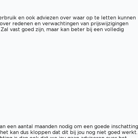
rbruik en ook adviezen over waar op te letten kunnen
ie over redenen en verwachtingen van prijswijzigingen
al vast goed zijn, maar kan beter bij een volledig
van een aantal maanden nodig om een goede inschattin
et kan dus kloppen dat dit bij jou nog niet goed werkt.
ting is dan ook dat we jou gaan adviseren over het