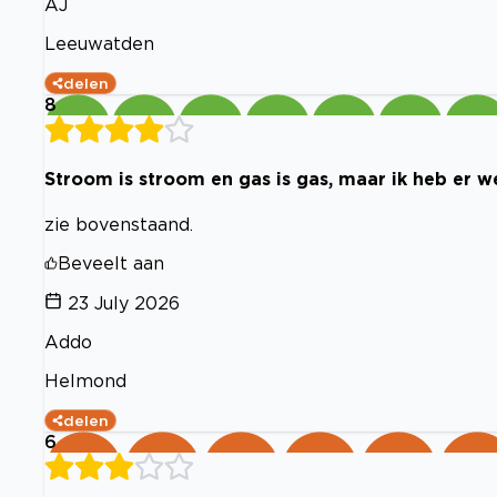
AJ
Leeuwatden
delen
8
Stroom is stroom en gas is gas, maar ik heb er w
zie bovenstaand.
Beveelt aan
23 July 2026
Addo
Helmond
delen
6