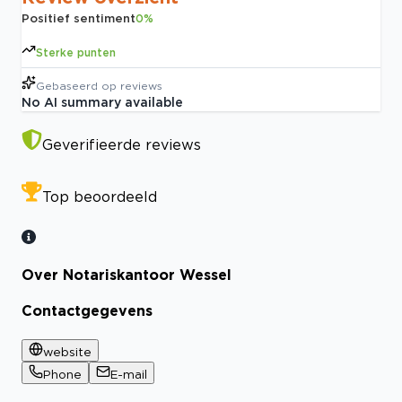
Positief sentiment
0
%
Sterke punten
Gebaseerd op
reviews
No AI summary available
Geverifieerde reviews
Top beoordeeld
Over Notariskantoor Wessel
Contactgegevens
website
Phone
E-mail