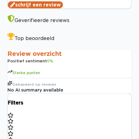
schrijf een review
Geverifieerde reviews
Top beoordeeld
Review overzicht
Positief sentiment
0
%
Sterke punten
Gebaseerd op
reviews
No AI summary available
Filters